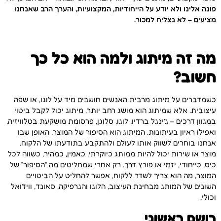
פונה אלינו ולא יודע על הייחודיות, המקצועיות, והערך הרב שאנחנו
מציעים – לא נצליח למכור.
מה זה מיתוג ולמה הוא כל כך
חשוב?
כשמדברים על מיתוג מרבית האנשים חושבים מיד על לוגו, או שפה
עיצובית. אלא שמיתוג הוא מושג רחב יותר. מיתוג יכול לקבל ביטוי
במגוון דרכים – ג’ינגל ברדיו, לוגו, סלוגן, פרסומת מושקעת בטלוויזיה,
ואפילו ראיון בעיתונות. המיתוג הוא הסיפור של המוצר, האופן שבו
אנחנו בוחרים לשווק אותו לעולם ולהתקבע בתודעתו של הלקוח.
מוצר או שירות יכול להיות ממותג כיוקרתי, כאמין, כמהיר, כשווה לכל
כיס, כייחודי, יזמי או פורץ דרך. רק אחרי שמחליטים מה “הסיפור” של
המוצר, מה הוא צריך לשדר ללקוח, אפשר להחליט על הביטויים
השונים של המותג מבחינת העיצוב, הלוגו והגרפיקה, סאונד, וויז’ואל
וכולי.
רושם ראשוני