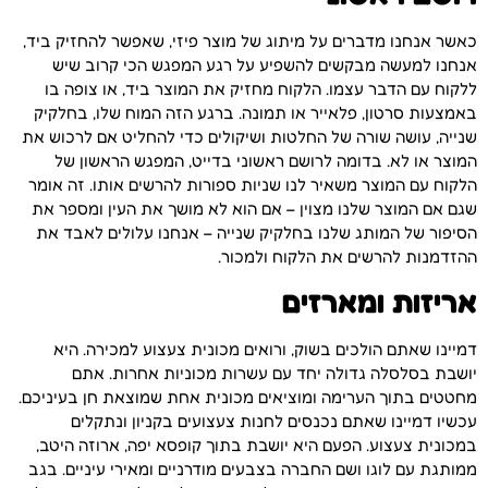
כאשר אנחנו מדברים על מיתוג של מוצר פיזי, שאפשר להחזיק ביד,
אנחנו למעשה מבקשים להשפיע על רגע המפגש הכי קרוב שיש
ללקוח עם הדבר עצמו. הלקוח מחזיק את המוצר ביד, או צופה בו
באמצעות סרטון, פלאייר או תמונה. ברגע הזה המוח שלו, בחלקיק
שנייה, עושה שורה של החלטות ושיקולים כדי להחליט אם לרכוש את
המוצר או לא. בדומה לרושם ראשוני בדייט, המפגש הראשון של
הלקוח עם המוצר משאיר לנו שניות ספורות להרשים אותו. זה אומר
שגם אם המוצר שלנו מצוין – אם הוא לא מושך את העין ומספר את
הסיפור של המותג שלנו בחלקיק שנייה – אנחנו עלולים לאבד את
ההזדמנות להרשים את הלקוח ולמכור.
אריזות ומארזים
דמיינו שאתם הולכים בשוק, ורואים מכונית צעצוע למכירה. היא
יושבת בסלסלה גדולה יחד עם עשרות מכוניות אחרות. אתם
מחטטים בתוך הערימה ומוציאים מכונית אחת שמוצאת חן בעיניכם.
עכשיו דמיינו שאתם נכנסים לחנות צעצועים בקניון ונתקלים
במכונית צעצוע. הפעם היא יושבת בתוך קופסא יפה, ארוזה היטב,
ממותגת עם לוגו ושם החברה בצבעים מודרניים ומאירי עיניים. בגב