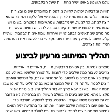
שלנו תושפע באופן ישיר מהתוויות שעל הבקבוקים.
תוויות ומדבקות יכולות להיות מודפסות מחומרים שונים ובצורות
שונות, וכל שיטה מותאמת לצורך הספציפי של הלקוח והמוצר שהוא
רוצה למתג. כך למשל, יש מדבקות שמתאימות למוצרים יבשים ויש
שמתאימות למוצרים שמוחזקים בסביבה לחה. יש תוויות שעשויות
מחומרים שמתאימים לבקבוקי יין ואחרות שמתאימות לבקבוקי שתייה
קלה. חשוב להתייעץ עם בית דפוס מקצועי כדי לעשות את ההתאמה
המדויקת לצרכים.
תהליך המיתוג: מרעיון לביצוע
מוצרים למיתוג, בין אם הם מדבקות, תוויות, מארזים או אריזות,
צריכים לעבור כמה שלבים כדי לענות על הצורך שלשמו באו לעולם.
קודם כל אתם צריכים לחשוב על המטרות שלכם, על הסיפור שאתם
רוצים לספר, על החוזקות של המוצר ומכאן גם להחליט על האופן שבו
תמתגו אותו. בשלב הבא צריך לעבור תהליך עיצוב בעזרת אנשי
מקצוע מתאימים שמבינים הן בעולם השיווק והן בגרפיקה. לא מדובר
פה על שרבוט משהו אקראי והדפסה. צריך להשקיע חשיבה כדי
שהאופן שבו הלקוחות שלכם ישמרו את המוצר בתודעה יהיה תואם
לסיפור שאתם רוצים לספר. לבסוף, מגיעים לשלב הביצוע. כאן ישנה