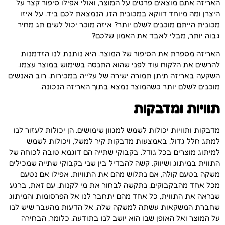
האריזה אתם מוצאים פרטים על המוצר, ואולי אפילו סיפור קצר על
היצרן ומה מיוחד דווקא במכונית הזו, הנמצאת לכם ביד. על איזו
מכונית הייתם מוכנים לשלם יותר? איזה מוכר יכול לשים תג מחיר
גבוה יותר, מבלי לאבד את האמון שלכם?
האריזה מספרת את הסיפור של המוצר. היא נותנת לנו הזדמנות
להרשים את הלקוח עוד לפני שהוא התנסה בשימוש במוצר עצמו.
השקעה באריזה תיתן תמורה ישירה של עלייה במכירות. רוב האנשים
מוכנים לשלם יותר כשהמוצר נמצא בתוך האריזה הנכונה.
תוויות ומדבקות
מדבקות ותוויות יכולות לשמש למגוון שימושים. הן יכולות לעזור לנו
למתג חלל גדול, באמצעות מדבקות קיר למשל, ויכולות לשמש
למיתוג מוצרים בכל גודל. בקבוקי שתייה הם דוגמא טובה לכוחה של
התווית במיתוג ושיווק. קשה להבדיל בין שני בקבוקי שתייה שמכילים
משקה בטעם קולה, אם נתלוש מהם את התוויות. אפילו אם נטעם
מכל אחד מהבקבוקים, נתקשה לבחור את מי לקנות. עם זאת, ברגע
שנראה את התווית, כל אחד מהם יתחבר לנו אל הפרסומות והמיתוג
שחברת המשקאות עשתה למשקה שלה, אל הדעות מהעבר שיש לנו
על המוצר ואל האופן שבו הוא יושב לנו בתודעה. כלומר, הבחירה