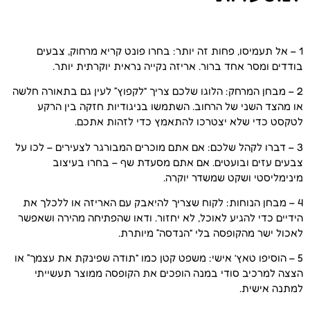
1 – אל תעמיסו, פחות זה יותר: בחרו פונט קריא מרחוק, צבעים
בודדים ומסר אחד ברור. אריזה נקייה נראית יוקרתית יותר.
2 – מבחן המרחק: הלוגו שלכם צריך “לקפוץ” לעין גם בתאורה חלשה
או מהצד השני של הרחוב. השתמשו בניגודיות חזקה בין הרקע
לטקסט כדי שלא יצטרכו להתאמץ כדי לזהות אתכם.
3 – דברו לקהל שלכם: אם אתם מוכרים המבורגר לצעירים – לכו על
צבעים עזים ובועטים. אם אתם מסעדת שף – בחרו בעיצוב
מינימליסטי ושקט שמשדר יוקרה.
4 – מבחן הנוחות: לקוח שצריך להיאבק עם האריזה או ללכלך את
הידיים כדי להגיע לאוכל, לא יחזור. ודאו שהפתיחה מהירה ושאפשר
לאכול ישר מהקופסה בלי “הנדסה” מיותרת.
5 – הוסיפו טאץ’ אישי: משפט קטן כמו “תודה שפינקת את עצמך” או
הצצה למרכיב סודי במנה הופכים את הקופסה ממוצר תעשייתי
למתנה אישית.