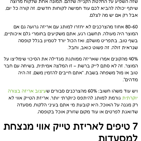
שזה השפיע על החלטת הקנייה שלהם. תמונה אחת שלקוח מרוצה
שיתף יכולה להביא לכם עוד חמישה לקוחות חדשים. זה קורה כל יום,
אבל רק אם יש מה לצלם.
80-60 אחוז מהצרכנים לא יחזרו למותג עם אריזה גרועה גם אם
המוצר היה מעולה. תחשבו רגע, אתם משקיעים בחומרי גלם איכותיים,
בשף טוב, בתפריט מושלם, ואז הכול יורד לטמיון בגלל קופסה
שנראית זולה. זה פשוט כואב, וחבל.
40% מהקונים אמרו שאריזה ממותגת מגדילה את הסיכוי שימליצו על
המוצר. זה לא סתם לייק ברשת – זו המלצה אמיתית, בשיחה עם חבר
טוב או מול משפחה בשבת. “אתם חייבים להזמין משם, זה היה
מדהים”.
ויש עוד משהו חשוב: 60% מהצרכנים סבורים ש
עיצוב אריזה בצורה
יוקרתית
גורמת למותג להיתפס כיוקרתי יותר. אריזת הטייק אווי לא
רק מגנה על האוכל, היא קובעת מי אתם בעיני הלקוח, מסעדה
שדואגת לפרטים או עוד מקום שזורק אוכל בקופסה.
7 טיפים לאריזת טייק אווי מנצחת
למסעדות