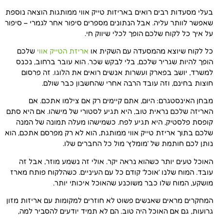
בעלי מסעדות רבים רואים באריזות טייק אווי ממותגות הוצאה נוספת
שאפשר לוותר עליה. אבל הנתונים מספרים סיפור אחר לגמרי – סיפור
על איך כל לקוח שלכם הופך לכלי שיווק חי.
כל לקוח שיוצא מהמסעדה עם השקית או
אריזת הטייק אווי
שלכם
הופך להיות שגריר שלכם, בלי לבקש שכר. הוא עובר ברחוב, נכנס
למשרד, יושב בפארק ועשרות אנשים רואים את הלוגו. זה פרסום
חוצות בחינם, וזה עובד הרבה אחרי שהחשבון כבר שולם.
מבחן האינסטגרם: היום, אתם קיימים רק אם צילמו אתכם. אם
האריזה שלכם נראית טוב, היא תגיע לסטורי של מישהו. אם היא סתם
קופסת פלסטיק, היא תגיע לפח. כשמישהו מעלה תמונה של המנה
שלכם בתוך אריזת טייק אווי ממותגת, הוא לא רק מפרסם אתכם, הוא
נותן לכם חותמת של ‘מומלץ’ מול כל החברים שלו.
האוכל טעים יותר כשהוא נראה יקר. אולי זה נשמע מוזר, אבל זה
עובד. המוח שלנו ‘אוכל’ קודם כל עם העיניים. כשהלקוח פותח מארז
מושקע, המוח שלו כבר משוכנע שהאוכל איכותי יותר.
המחקרים מראים שאנשים פשוט לא חוזרים למקומות עם אריזות מזון
גרועות, גם אם האוכל היה טוב. הם לא תמיד יודעים להסביר למה,